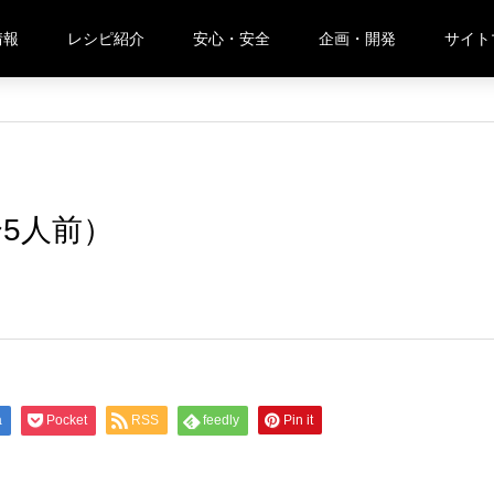
情報
レシピ紹介
安心・安全
企画・開発
サイト
人前）
5人前）
a
Pocket
RSS
feedly
Pin it