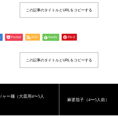
この記事のタイトルとURLをコピーする
a
Pocket
RSS
feedly
Pin it
この記事のタイトルとURLをコピーする
ジャー麺（大皿用4〜5人
麻婆茄子（4〜5人前）