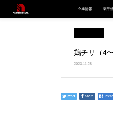
企業情報
製品
ブログ
鶏チリ（4〜5
鶏チリ（4〜
2023.11.28
Tweet
Share
Haten