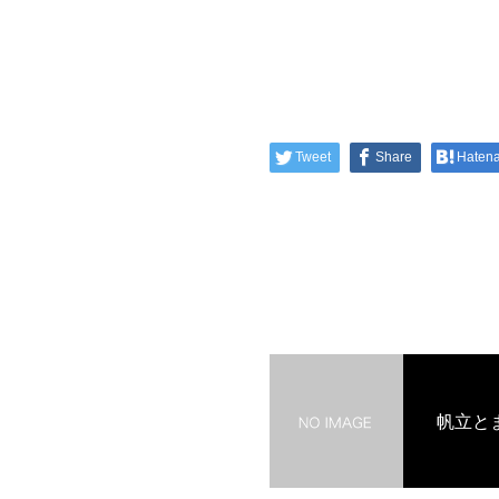
Tweet
Share
Haten
帆立と