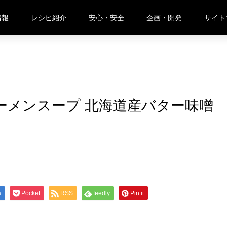
情報
レシピ紹介
安心・安全
企画・開発
サイト
メンスープ 北海道産バター味噌
ーメンスープ 北海道産バター味噌
a
Pocket
RSS
feedly
Pin it