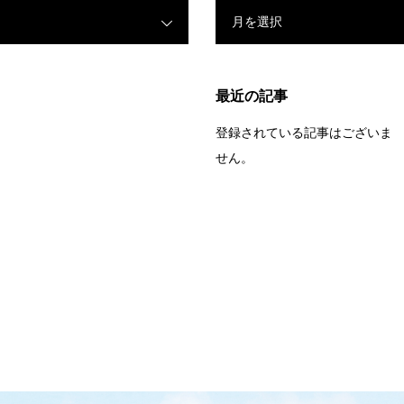
月を選択
最近の記事
登録されている記事はございま
せん。