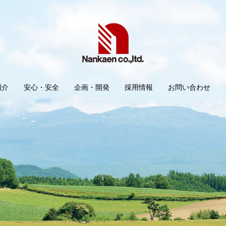
紹介
安心・安全
企画・開発
採用情報
お問い合わせ