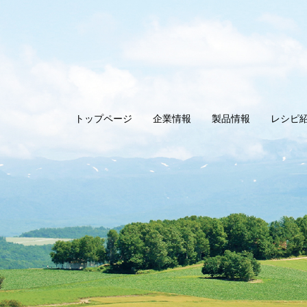
トップページ
企業情報
製品情報
レシピ