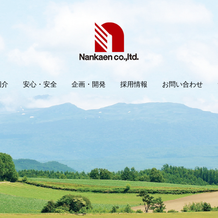
紹介
安心・安全
企画・開発
採用情報
お問い合わせ